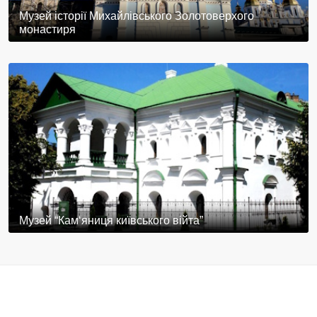
Музей історії Михайлівського Золотоверхого
монастиря
Музей “Кам‘яниця київського війта”