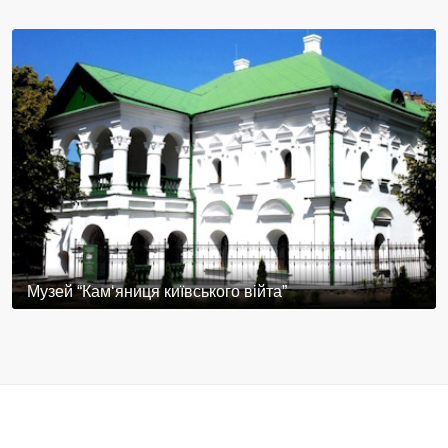
Музей “Кам‘яниця київського війта”