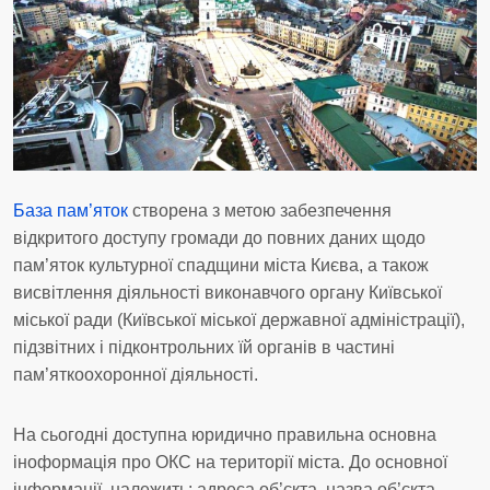
База пам’яток
створена з метою забезпечення
відкритого доступу громади до повних даних щодо
пам’яток культурної спадщини міста Києва, а також
висвітлення діяльності виконавчого органу Київської
міської ради (Київської міської державної адміністрації),
підзвітних і підконтрольних їй органів в частині
пам’яткоохоронної діяльності.
На сьогодні доступна юридично правильна основна
іноформація про ОКС на території міста. До основної
інформації, належить: адреса об’єкта, назва об’єкта,