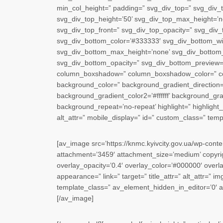
min_col_height=” padding=” svg_div_top=” svg_div_
svg_div_top_height=’50’ svg_div_top_max_height=’no
svg_div_top_front=” svg_div_top_opacity=” svg_div
svg_div_bottom_color=’#333333′ svg_div_bottom_wid
svg_div_bottom_max_height=’none’ svg_div_bottom_f
svg_div_bottom_opacity=” svg_div_bottom_preview=” 
column_boxshadow=” column_boxshadow_color=” co
background_color=” background_gradient_direction=
background_gradient_color2=’#ffffff’ background_grad
background_repeat=’no-repeat’ highlight=” highlight_si
alt_attr=” mobile_display=” id=” custom_class=” temp
[av_image src=’https://knmc.kyivcity.gov.ua/wp-con
attachment=’3459′ attachment_size=’medium’ copyrigh
overlay_opacity=’0.4′ overlay_color=’#000000′ overlay
appearance=” link=” target=” title_attr=” alt_attr=” 
template_class=” av_element_hidden_in_editor=’0′ a
[/av_image]