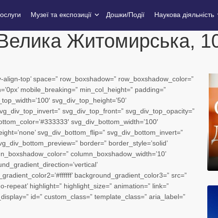
ослуги
Музеї та експозиції
Дошки/Події
Наукова діяльність
Велика Житомирська, 1
=’av-align-top’ space=” row_boxshadow=” row_boxshadow_color=”
’0px’ mobile_breaking=” min_col_height=” padding=”
top_width=’100′ svg_div_top_height=’50’
vg_div_top_invert=” svg_div_top_front=” svg_div_top_opacity=”
ottom_color=’#333333′ svg_div_bottom_width=’100′
ght=’none’ svg_div_bottom_flip=” svg_div_bottom_invert=”
g_div_bottom_preview=” border=” border_style=’solid’
mn_boxshadow_color=” column_boxshadow_width=’10’
d_gradient_direction=’vertical’
adient_color2=’#ffffff’ background_gradient_color3=” src=”
-repeat’ highlight=” highlight_size=” animation=” link=”
le_display=” id=” custom_class=” template_class=” aria_label=”