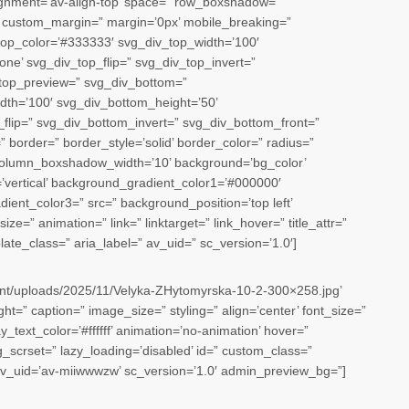
lignment=’av-align-top’ space=” row_boxshadow=”
custom_margin=” margin=’0px’ mobile_breaking=”
top_color=’#333333′ svg_div_top_width=’100′
ne’ svg_div_top_flip=” svg_div_top_invert=”
_top_preview=” svg_div_bottom=”
th=’100′ svg_div_bottom_height=’50’
lip=” svg_div_bottom_invert=” svg_div_bottom_front=”
border=” border_style=’solid’ border_color=” radius=”
lumn_boxshadow_width=’10’ background=’bg_color’
’vertical’ background_gradient_color1=’#000000′
ient_color3=” src=” background_position=’top left’
ze=” animation=” link=” linktarget=” link_hover=” title_attr=”
late_class=” aria_label=” av_uid=” sc_version=’1.0′]
tent/uploads/2025/11/Velyka-ZHytomyrska-10-2-300×258.jpg’
t=” caption=” image_size=” styling=” align=’center’ font_size=”
_text_color=’#ffffff’ animation=’no-animation’ hover=”
img_scrset=” lazy_loading=’disabled’ id=” custom_class=”
av_uid=’av-miiwwwzw’ sc_version=’1.0′ admin_preview_bg=”]