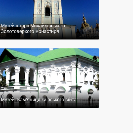
Музей історії Михайлівського
Золотоверхого монастиря
Музей “Кам‘яниця київського війта”