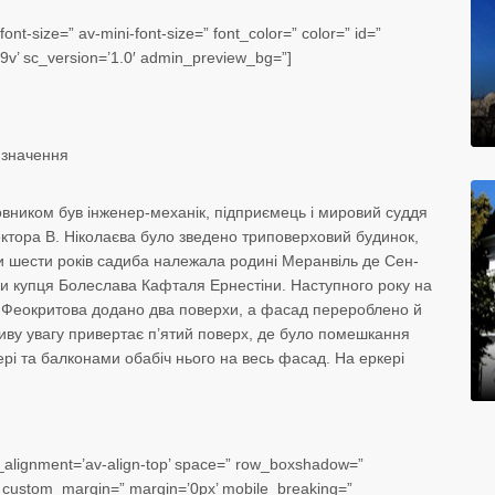
ont-size=” av-mini-font-size=” font_color=” color=” id=”
9v’ sc_version=’1.0′ admin_preview_bg=”]
 значення
вником був інженер-механік, підприємець і мировий суддя
ектора В. Ніколаєва було зведено триповерховий будинок,
и шести років садиба належала родині Меранвіль де Сен-
ини купця Болеслава Кафталя Ернестіни. Наступного року на
. Феокритова додано два поверхи, а фасад перероблено й
иву увагу привертає п’ятий поверх, де було помешкання
кері та балконами обабіч нього на весь фасад. На еркері
cal_alignment=’av-align-top’ space=” row_boxshadow=”
custom_margin=” margin=’0px’ mobile_breaking=”