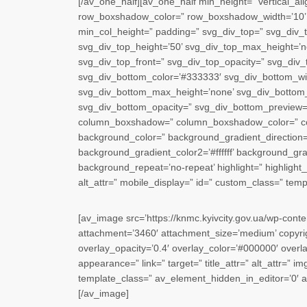
[/av_one_half][av_one_half min_height=” vertical_a
row_boxshadow_color=” row_boxshadow_width=’10’ 
min_col_height=” padding=” svg_div_top=” svg_div_
svg_div_top_height=’50’ svg_div_top_max_height=’no
svg_div_top_front=” svg_div_top_opacity=” svg_div
svg_div_bottom_color=’#333333′ svg_div_bottom_wid
svg_div_bottom_max_height=’none’ svg_div_bottom_f
svg_div_bottom_opacity=” svg_div_bottom_preview=” 
column_boxshadow=” column_boxshadow_color=” co
background_color=” background_gradient_direction=
background_gradient_color2=’#ffffff’ background_grad
background_repeat=’no-repeat’ highlight=” highlight_si
alt_attr=” mobile_display=” id=” custom_class=” temp
[av_image src=’https://knmc.kyivcity.gov.ua/wp-con
attachment=’3460′ attachment_size=’medium’ copyrigh
overlay_opacity=’0.4′ overlay_color=’#000000′ overlay
appearance=” link=” target=” title_attr=” alt_attr=” 
template_class=” av_element_hidden_in_editor=’0′ 
[/av_image]