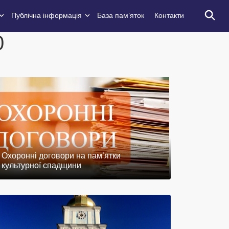
Публічна інформація
База пам’яток
Контакти
0
Охоронні договори на пам’ятки
культурної спадщини