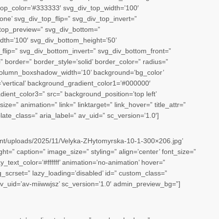
top_color=’#333333′ svg_div_top_width=’100′
ne’ svg_div_top_flip=” svg_div_top_invert=”
_top_preview=” svg_div_bottom=”
th=’100′ svg_div_bottom_height=’50’
lip=” svg_div_bottom_invert=” svg_div_bottom_front=”
border=” border_style=’solid’ border_color=” radius=”
lumn_boxshadow_width=’10’ background=’bg_color’
’vertical’ background_gradient_color1=’#000000′
ient_color3=” src=” background_position=’top left’
ze=” animation=” link=” linktarget=” link_hover=” title_attr=”
late_class=” aria_label=” av_uid=” sc_version=’1.0′]
tent/uploads/2025/11/Velyka-ZHytomyrska-10-1-300×206.jpg’
t=” caption=” image_size=” styling=” align=’center’ font_size=”
_text_color=’#ffffff’ animation=’no-animation’ hover=”
img_scrset=” lazy_loading=’disabled’ id=” custom_class=”
v_uid=’av-miiwwjsz’ sc_version=’1.0′ admin_preview_bg=”]