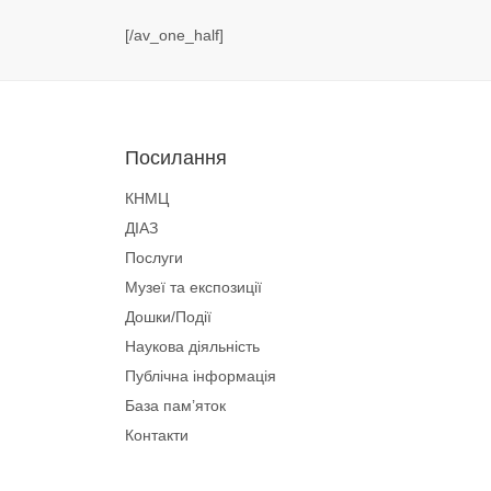
[/av_one_half]
Посилання
КНМЦ
ДІАЗ
Послуги
Музеї та експозиції
Дошки/Події
Наукова діяльність
Публічна інформація
База пам’яток
Контакти