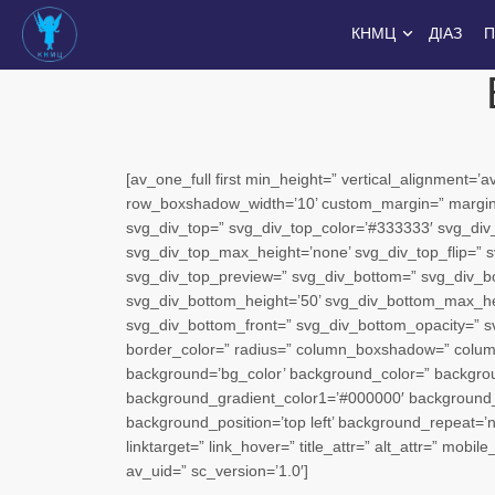
КНМЦ
ДІАЗ
П
[av_one_full first min_height=” vertical_alignment
row_boxshadow_width=’10’ custom_margin=” margin=
svg_div_top=” svg_div_top_color=’#333333′ svg_div_
svg_div_top_max_height=’none’ svg_div_top_flip=” s
svg_div_top_preview=” svg_div_bottom=” svg_div_b
svg_div_bottom_height=’50’ svg_div_bottom_max_hei
svg_div_bottom_front=” svg_div_bottom_opacity=” sv
border_color=” radius=” column_boxshadow=” colu
background=’bg_color’ background_color=” backgroun
background_gradient_color1=’#000000′ background_gr
background_position=’top left’ background_repeat=’no
linktarget=” link_hover=” title_attr=” alt_attr=” mobi
av_uid=” sc_version=’1.0′]