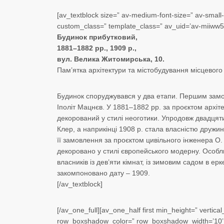
[av_textblock size=” av-medium-font-size=” av-small-f
custom_class=” template_class=” av_uid=’av-miiww5
Будинок прибутковий,
1881–1882 рр., 1909 р.,
вул. Велика Житомирська, 10.
Пам’ятка архітектури та містобудування місцевого
Будинок споруджувався у два етапи. Першим замо
Іполіт Мацнєв. У 1881–1882 рр. за проєктом архіт
декорований у стилі неоготики. Упродовж двадцят
Клер, а наприкінці 1908 р. стала власністю друж
її замовлення за проєктом цивільного інженера О
декоровано у стилі європейського модерну. Особл
власників із дев’яти кімнат, із зимовим садом в ер
закомпоновано дату – 1909.
[/av_textblock]
[/av_one_full][av_one_half first min_height=” verti
row_boxshadow_color=” row_boxshadow_width=’10’ 