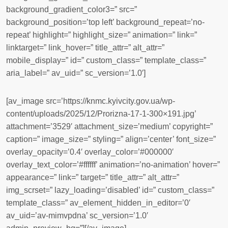
background_gradient_color3=” src=”
background_position=’top left’ background_repeat=’no-
repeat’ highlight=” highlight_size=” animation=” link=”
linktarget=” link_hover=” title_attr=” alt_attr=”
mobile_display=” id=” custom_class=” template_class=”
aria_label=” av_uid=” sc_version=’1.0′]
[av_image src=’https://knmc.kyivcity.gov.ua/wp-
content/uploads/2025/12/Prorizna-17-1-300×191.jpg’
attachment=’3529′ attachment_size=’medium’ copyright=”
caption=” image_size=” styling=” align=’center’ font_size=”
overlay_opacity=’0.4′ overlay_color=’#000000′
overlay_text_color=’#ffffff’ animation=’no-animation’ hover=”
appearance=” link=” target=” title_attr=” alt_attr=”
img_scrset=” lazy_loading=’disabled’ id=” custom_class=”
template_class=” av_element_hidden_in_editor=’0′
av_uid=’av-mimvpdna’ sc_version=’1.0′