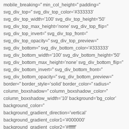
mobile_breaking=” min_col_height=” padding=”
svg_div_top=” svg_div_top_color=’#333333′
svg_div_top_width=’100′ svg_div_top_height=’50’
svg_div_top_max_height=’none’ svg_div_top_flip=”
svg_div_top_invert=” svg_div_top_front=”
svg_div_top_opacity=” svg_div_top_preview=”
svg_div_bottom=” svg_div_bottom_color=’#333333′
svg_div_bottom_width=’100′ svg_div_bottom_height=’50’
svg_div_bottom_max_height=’none’ svg_div_bottom_flip=”
svg_div_bottom_invert=” svg_div_bottom_front=”
svg_div_bottom_opacity=” svg_div_bottom_preview=”
border=” border_style=’solid’ border_color=” radius=”
column_boxshadow=” column_boxshadow_color=”
column_boxshadow_width=’10’ background=’bg_color’
background_color=”
background_gradient_direction=’vertical’
background_gradient_color1=’#000000′
background_gradient_color2=’#ffffff’