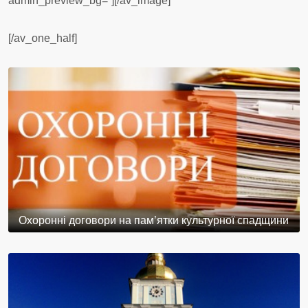
admin_preview_bg=”][/av_image]
[/av_one_half]
Охоронні договори на пам’ятки культурної спадщини