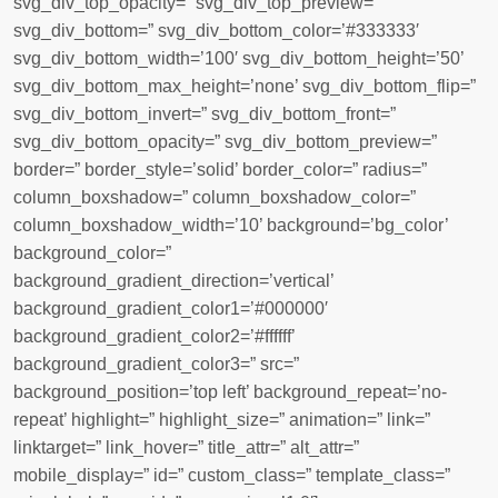
svg_div_top_opacity=” svg_div_top_preview=”
svg_div_bottom=” svg_div_bottom_color=’#333333′
svg_div_bottom_width=’100′ svg_div_bottom_height=’50’
svg_div_bottom_max_height=’none’ svg_div_bottom_flip=”
svg_div_bottom_invert=” svg_div_bottom_front=”
svg_div_bottom_opacity=” svg_div_bottom_preview=”
border=” border_style=’solid’ border_color=” radius=”
column_boxshadow=” column_boxshadow_color=”
column_boxshadow_width=’10’ background=’bg_color’
background_color=”
background_gradient_direction=’vertical’
background_gradient_color1=’#000000′
background_gradient_color2=’#ffffff’
background_gradient_color3=” src=”
background_position=’top left’ background_repeat=’no-
repeat’ highlight=” highlight_size=” animation=” link=”
linktarget=” link_hover=” title_attr=” alt_attr=”
mobile_display=” id=” custom_class=” template_class=”