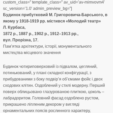
custom_class=” template_class=” av_uid=’av-mimvovm4′
sc_version=’1.0′ admin_preview_bg=”]
Будинок прибутковий М. Григоровича-Барського, в
якому у 1918-1919 рр. містився «Молодий театр»
Л. Курбаса,
1872 р., 1887 р., 1902 р., 1912–1913 рр.,
вул. Прорізна, 17.
Пам’ятка архітектури, історії, монументального
мистецтва місцевого значення
Будинок чотириповерховий із підвалом, цегляний,
потинькований, у плані складної конфігурації, з
прибудованими з боку подвір’я об’ємами фойє і двох
сходових клітин. Оздоблений у стилі модерну. Перший
поверх облицьовано глазурованою плиткою, цоколь –
лабрадоритом. Головний фасад оздоблено рустом,
прикрашено ліпленим декором у вигляді
орнаментальних поясів рослинного характеру,