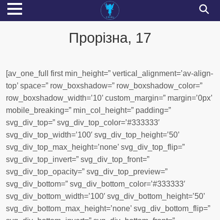
Прорізна, 17
[av_one_full first min_height=” vertical_alignment=’av-align-
top’ space=” row_boxshadow=” row_boxshadow_color=”
row_boxshadow_width=’10’ custom_margin=” margin=’0px’
mobile_breaking=” min_col_height=” padding=”
svg_div_top=” svg_div_top_color=’#333333′
svg_div_top_width=’100′ svg_div_top_height=’50’
svg_div_top_max_height=’none’ svg_div_top_flip=”
svg_div_top_invert=” svg_div_top_front=”
svg_div_top_opacity=” svg_div_top_preview=”
svg_div_bottom=” svg_div_bottom_color=’#333333′
svg_div_bottom_width=’100′ svg_div_bottom_height=’50’
svg_div_bottom_max_height=’none’ svg_div_bottom_flip=”