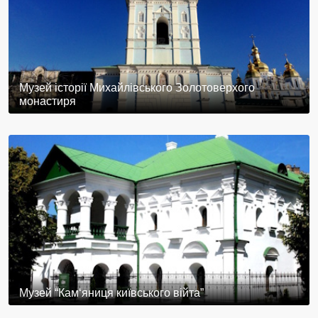
Музей історії Михайлівського Золотоверхого
монастиря
Музей “Кам‘яниця київського війта”