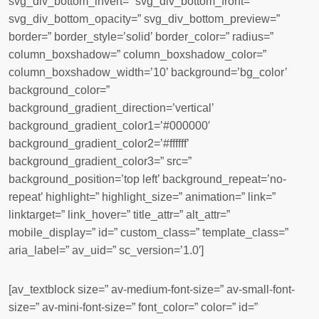
svg_div_bottom_invert=” svg_div_bottom_front=”
svg_div_bottom_opacity=” svg_div_bottom_preview=”
border=” border_style=’solid’ border_color=” radius=”
column_boxshadow=” column_boxshadow_color=”
column_boxshadow_width=’10’ background=’bg_color’
background_color=”
background_gradient_direction=’vertical’
background_gradient_color1=’#000000′
background_gradient_color2=’#ffffff’
background_gradient_color3=” src=”
background_position=’top left’ background_repeat=’no-
repeat’ highlight=” highlight_size=” animation=” link=”
linktarget=” link_hover=” title_attr=” alt_attr=”
mobile_display=” id=” custom_class=” template_class=”
aria_label=” av_uid=” sc_version=’1.0′]
[av_textblock size=” av-medium-font-size=” av-small-font-
size=” av-mini-font-size=” font_color=” color=” id=”