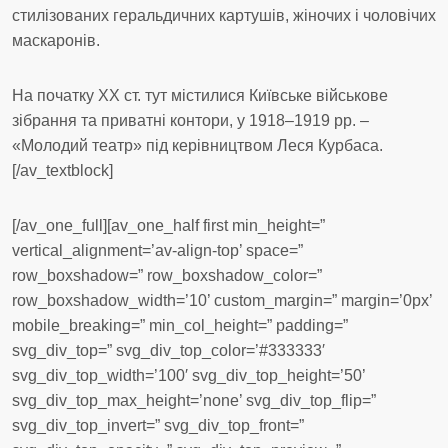
стилізованих геральдичних картушів, жіночих і чоловічих
маскаронів.
На початку ХХ ст. тут містилися Київське військове
зібрання та приватні контори, у 1918–1919 рр. –
«Молодий театр» під керівництвом Леся Курбаса.
[/av_textblock]
[/av_one_full][av_one_half first min_height=”
vertical_alignment=’av-align-top’ space=”
row_boxshadow=” row_boxshadow_color=”
row_boxshadow_width=’10’ custom_margin=” margin=’0px’
mobile_breaking=” min_col_height=” padding=”
svg_div_top=” svg_div_top_color=’#333333′
svg_div_top_width=’100′ svg_div_top_height=’50’
svg_div_top_max_height=’none’ svg_div_top_flip=”
svg_div_top_invert=” svg_div_top_front=”