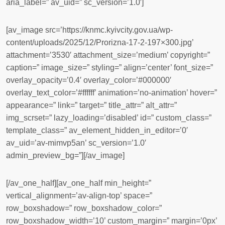
aria_label=” av_uid=” sc_version=’1.0′]
[av_image src=’https://knmc.kyivcity.gov.ua/wp-
content/uploads/2025/12/Prorizna-17-2-197×300.jpg’
attachment=’3530′ attachment_size=’medium’ copyright=”
caption=” image_size=” styling=” align=’center’ font_size=”
overlay_opacity=’0.4′ overlay_color=’#000000′
overlay_text_color=’#ffffff’ animation=’no-animation’ hover=”
appearance=” link=” target=” title_attr=” alt_attr=”
img_scrset=” lazy_loading=’disabled’ id=” custom_class=”
template_class=” av_element_hidden_in_editor=’0′
av_uid=’av-mimvp5an’ sc_version=’1.0′
admin_preview_bg=”][/av_image]
[/av_one_half][av_one_half min_height=”
vertical_alignment=’av-align-top’ space=”
row_boxshadow=” row_boxshadow_color=”
row_boxshadow_width=’10’ custom_margin=” margin=’0px’