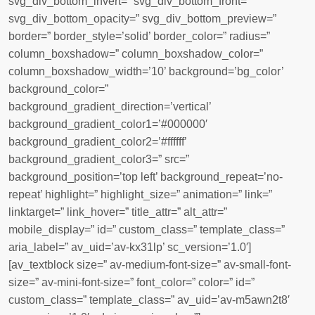
svg_div_bottom_invert=” svg_div_bottom_front=”
svg_div_bottom_opacity=” svg_div_bottom_preview=”
border=” border_style=’solid’ border_color=” radius=”
column_boxshadow=” column_boxshadow_color=”
column_boxshadow_width=’10’ background=’bg_color’
background_color=”
background_gradient_direction=’vertical’
background_gradient_color1=’#000000′
background_gradient_color2=’#ffffff’
background_gradient_color3=” src=”
background_position=’top left’ background_repeat=’no-
repeat’ highlight=” highlight_size=” animation=” link=”
linktarget=” link_hover=” title_attr=” alt_attr=”
mobile_display=” id=” custom_class=” template_class=”
aria_label=” av_uid=’av-kx31lp’ sc_version=’1.0′]
[av_textblock size=” av-medium-font-size=” av-small-font-
size=” av-mini-font-size=” font_color=” color=” id=”
custom_class=” template_class=” av_uid=’av-m5awn2t8′