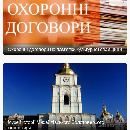
Охоронні договори на пам’ятки культурної спадщини
Музей історії Михайлівського Золотоверхого
монастиря