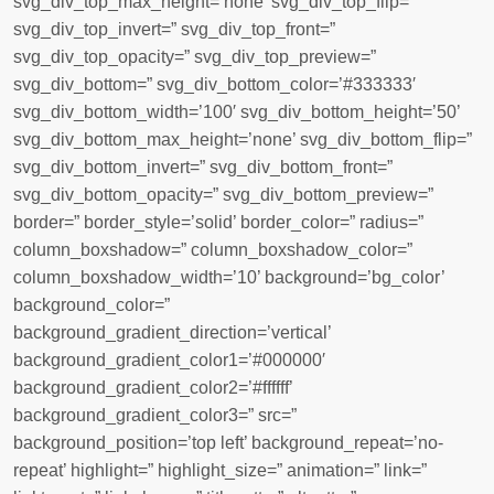
svg_div_top_max_height=’none’ svg_div_top_flip=”
svg_div_top_invert=” svg_div_top_front=”
svg_div_top_opacity=” svg_div_top_preview=”
svg_div_bottom=” svg_div_bottom_color=’#333333′
svg_div_bottom_width=’100′ svg_div_bottom_height=’50’
svg_div_bottom_max_height=’none’ svg_div_bottom_flip=”
svg_div_bottom_invert=” svg_div_bottom_front=”
svg_div_bottom_opacity=” svg_div_bottom_preview=”
border=” border_style=’solid’ border_color=” radius=”
column_boxshadow=” column_boxshadow_color=”
column_boxshadow_width=’10’ background=’bg_color’
background_color=”
background_gradient_direction=’vertical’
background_gradient_color1=’#000000′
background_gradient_color2=’#ffffff’
background_gradient_color3=” src=”
background_position=’top left’ background_repeat=’no-
repeat’ highlight=” highlight_size=” animation=” link=”