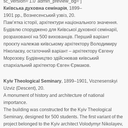
sc_version=’1.0′ admin_preview_bg=”]
Київська
духовна семінарія
, 1899–
1901 рр., Вознесенський узвіз, 20.
Пам’ятка історії, архітектури національного значення.
Будівлю споруджено для Київської духовної семінарії,
розрахованої на 500 вихованців. Перший варіант
проєкту належав київському архітектору Володимиру
Ніколаєву, остаточний варіант – архітектору Євгену
Морозову. Будівництво здійснював київський
єпархіальний архітектор Євген Єрмаков.
Kyiv
Theological
Seminary
, 1899–1901, Voznesenskyi
Uzviz (Descent), 20.
A monument of history and architecture of national
importance.
The building was constructed for the Kyiv Theological
Seminary, designed for 500 students. The first variant of the
project belonged to the Kyiv architect Volodymyr Nikolayev,