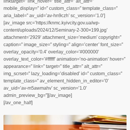
linktarget=” link_hover=” title_attr=” alt_attr=”
mobile_display=” id=” custom_class=” template_class=”
aria_label=” av_uid=’av-hn9czh’ sc_version=’1.0′]
[av_image src=’https://knmc.kyivcity.gov.ua/wp-
content/uploads/2024/12/Seminary-2-300×199.jpg’
attachment=’2929′ attachment_size=’medium’ copyright=”
caption=” image_size=” styling=” align=’center’ font_size=”
overlay_opacity=’0.4′ overlay_color=’#000000′
overlay_text_color=’#ffffff’ animation=’no-animation’ hover=”
appearance=” link=” target=” title_attr=” alt_attr=”
img_scrset=” lazy_loading=’disabled’ id=” custom_class=”
template_class=” av_element_hidden_in_editor=’0′
av_uid=’av-m5awmahv’ sc_version=’1.0′
admin_preview_bg=”][/av_image]
[/av_one_half]