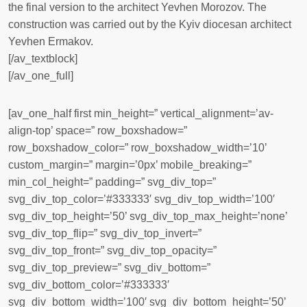
the final version to the architect Yevhen Morozov. The
construction was carried out by the Kyiv diocesan architect
Yevhen Ermakov.
[/av_textblock]
[/av_one_full]
[av_one_half first min_height=” vertical_alignment=’av-
align-top’ space=” row_boxshadow=”
row_boxshadow_color=” row_boxshadow_width=’10’
custom_margin=” margin=’0px’ mobile_breaking=”
min_col_height=” padding=” svg_div_top=”
svg_div_top_color=’#333333′ svg_div_top_width=’100′
svg_div_top_height=’50’ svg_div_top_max_height=’none’
svg_div_top_flip=” svg_div_top_invert=”
svg_div_top_front=” svg_div_top_opacity=”
svg_div_top_preview=” svg_div_bottom=”
svg_div_bottom_color=’#333333′
svg_div_bottom_width=’100′ svg_div_bottom_height=’50’