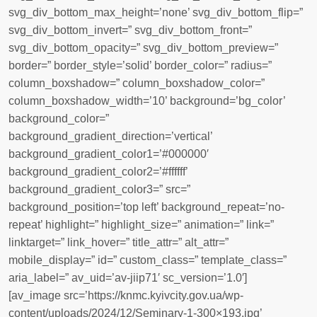
svg_div_bottom_max_height=’none’ svg_div_bottom_flip=”
svg_div_bottom_invert=” svg_div_bottom_front=”
svg_div_bottom_opacity=” svg_div_bottom_preview=”
border=” border_style=’solid’ border_color=” radius=”
column_boxshadow=” column_boxshadow_color=”
column_boxshadow_width=’10’ background=’bg_color’
background_color=”
background_gradient_direction=’vertical’
background_gradient_color1=’#000000′
background_gradient_color2=’#ffffff’
background_gradient_color3=” src=”
background_position=’top left’ background_repeat=’no-
repeat’ highlight=” highlight_size=” animation=” link=”
linktarget=” link_hover=” title_attr=” alt_attr=”
mobile_display=” id=” custom_class=” template_class=”
aria_label=” av_uid=’av-jiip71′ sc_version=’1.0′]
[av_image src=’https://knmc.kyivcity.gov.ua/wp-
content/uploads/2024/12/Seminary-1-300×193.jpg’