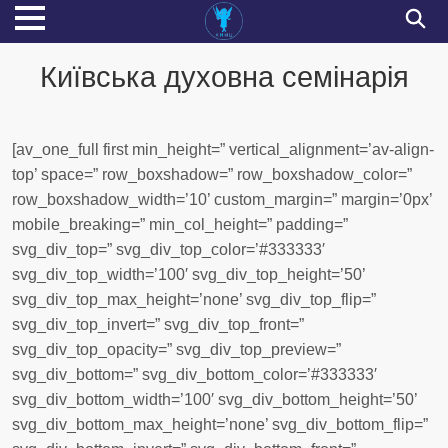
Київська духовна семінарія
[av_one_full first min_height=” vertical_alignment=’av-align-
top’ space=” row_boxshadow=” row_boxshadow_color=”
row_boxshadow_width=’10’ custom_margin=” margin=’0px’
mobile_breaking=” min_col_height=” padding=”
svg_div_top=” svg_div_top_color=’#333333′
svg_div_top_width=’100′ svg_div_top_height=’50’
svg_div_top_max_height=’none’ svg_div_top_flip=”
svg_div_top_invert=” svg_div_top_front=”
svg_div_top_opacity=” svg_div_top_preview=”
svg_div_bottom=” svg_div_bottom_color=’#333333′
svg_div_bottom_width=’100′ svg_div_bottom_height=’50’
svg_div_bottom_max_height=’none’ svg_div_bottom_flip=”