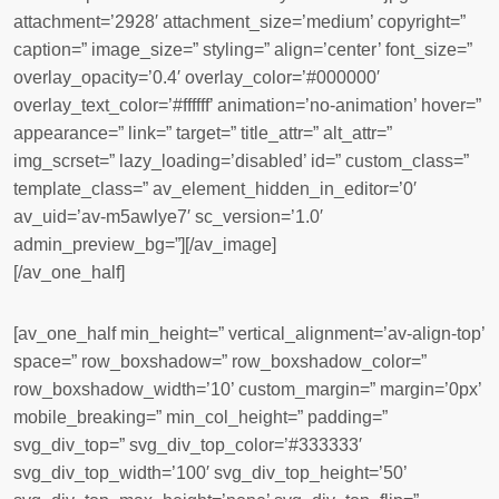
attachment=’2928′ attachment_size=’medium’ copyright=”
caption=” image_size=” styling=” align=’center’ font_size=”
overlay_opacity=’0.4′ overlay_color=’#000000′
overlay_text_color=’#ffffff’ animation=’no-animation’ hover=”
appearance=” link=” target=” title_attr=” alt_attr=”
img_scrset=” lazy_loading=’disabled’ id=” custom_class=”
template_class=” av_element_hidden_in_editor=’0′
av_uid=’av-m5awlye7′ sc_version=’1.0′
admin_preview_bg=”][/av_image]
[/av_one_half]
[av_one_half min_height=” vertical_alignment=’av-align-top’
space=” row_boxshadow=” row_boxshadow_color=”
row_boxshadow_width=’10’ custom_margin=” margin=’0px’
mobile_breaking=” min_col_height=” padding=”
svg_div_top=” svg_div_top_color=’#333333′
svg_div_top_width=’100′ svg_div_top_height=’50’