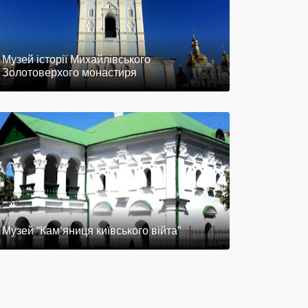
Музей історії Михайлівського
Золотоверхого монастиря
Музей “Кам‘яниця київського війта”