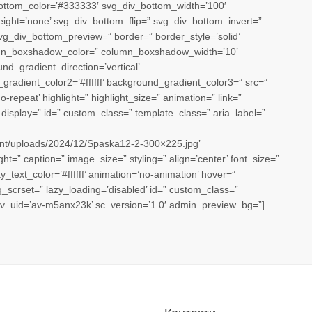
ottom_color=’#333333′ svg_div_bottom_width=’100′
ght=’none’ svg_div_bottom_flip=” svg_div_bottom_invert=”
g_div_bottom_preview=” border=” border_style=’solid’
mn_boxshadow_color=” column_boxshadow_width=’10’
d_gradient_direction=’vertical’
adient_color2=’#ffffff’ background_gradient_color3=” src=”
-repeat’ highlight=” highlight_size=” animation=” link=”
le_display=” id=” custom_class=” template_class=” aria_label=”
tent/uploads/2024/12/Spaska12-2-300×225.jpg’
t=” caption=” image_size=” styling=” align=’center’ font_size=”
_text_color=’#ffffff’ animation=’no-animation’ hover=”
img_scrset=” lazy_loading=’disabled’ id=” custom_class=”
av_uid=’av-m5anx23k’ sc_version=’1.0′ admin_preview_bg=”]