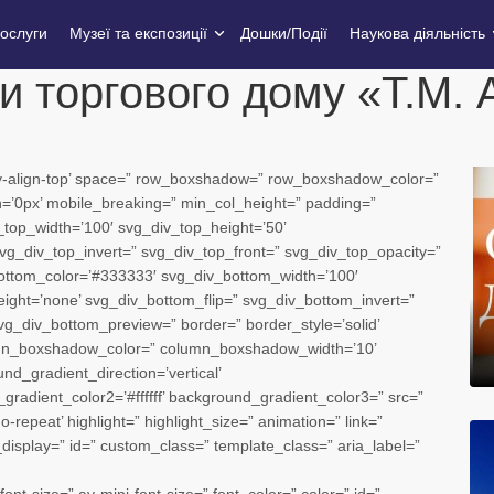
ослуги
Музеї та експозиції
Дошки/Події
Наукова діяльність
и торгового дому «Т.М. 
=’av-align-top’ space=” row_boxshadow=” row_boxshadow_color=”
’0px’ mobile_breaking=” min_col_height=” padding=”
top_width=’100′ svg_div_top_height=’50’
vg_div_top_invert=” svg_div_top_front=” svg_div_top_opacity=”
ottom_color=’#333333′ svg_div_bottom_width=’100′
ght=’none’ svg_div_bottom_flip=” svg_div_bottom_invert=”
g_div_bottom_preview=” border=” border_style=’solid’
mn_boxshadow_color=” column_boxshadow_width=’10’
d_gradient_direction=’vertical’
adient_color2=’#ffffff’ background_gradient_color3=” src=”
-repeat’ highlight=” highlight_size=” animation=” link=”
le_display=” id=” custom_class=” template_class=” aria_label=”