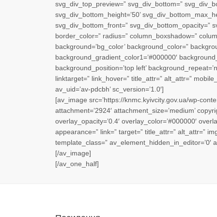
svg_div_top_preview=” svg_div_bottom=” svg_div_b
svg_div_bottom_height=’50’ svg_div_bottom_max_hei
svg_div_bottom_front=” svg_div_bottom_opacity=” sv
border_color=” radius=” column_boxshadow=” colu
background=’bg_color’ background_color=” backgroun
background_gradient_color1=’#000000′ background_gr
background_position=’top left’ background_repeat=’no
linktarget=” link_hover=” title_attr=” alt_attr=” mobi
av_uid=’av-pdcbh’ sc_version=’1.0′]
[av_image src=’https://knmc.kyivcity.gov.ua/wp-con
attachment=’2924′ attachment_size=’medium’ copyrigh
overlay_opacity=’0.4′ overlay_color=’#000000′ overlay
appearance=” link=” target=” title_attr=” alt_attr=” 
template_class=” av_element_hidden_in_editor=’0′ 
[/av_image]
[/av_one_half]