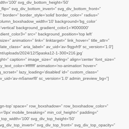
th=’100′ svg_div_bottom_height=’50’
lip=” svg_div_bottom_invert=” svg_div_bottom_front=”
border=” border_style=’solid’ border_color=” radius=”
lumn_boxshadow_width=’10’ background=’bg_color’
’vertical’ background_gradient_color1=’#000000′
ient_color3=” src=” background_position=’top left’
ze=” animation=” link=” linktarget=” link_hover=” title_attr=”
late_class=” aria_label=” av_uid=’av-9qgvh9′ sc_version=’1.0′]
tent/uploads/2024/12/Spaska12-1-300×216.jpg’
t=” caption=” image_size=” styling=” align=’center’ font_size=”
_text_color=’#ffffff’ animation=’no-animation’ hover=”
img_scrset=” lazy_loading=’disabled’ id=” custom_class=”
av_uid=’av-m5anwrf8′ sc_version=’1.0′ admin_preview_bg=”]
align-top’ space=” row_boxshadow=” row_boxshadow_color=”
’0px’ mobile_breaking=” min_col_height=” padding=”
top_width=’100′ svg_div_top_height=’50’
vg_div_top_invert=” svg_div_top_front=” svg_div_top_opacity=”