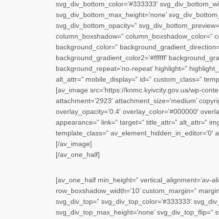
svg_div_bottom_color=’#333333′ svg_div_bottom_wid
svg_div_bottom_max_height=’none’ svg_div_bottom_f
svg_div_bottom_opacity=” svg_div_bottom_preview=” 
column_boxshadow=” column_boxshadow_color=” co
background_color=” background_gradient_direction=
background_gradient_color2=’#ffffff’ background_grad
background_repeat=’no-repeat’ highlight=” highlight_si
alt_attr=” mobile_display=” id=” custom_class=” temp
[av_image src=’https://knmc.kyivcity.gov.ua/wp-con
attachment=’2923′ attachment_size=’medium’ copyrigh
overlay_opacity=’0.4′ overlay_color=’#000000′ overlay
appearance=” link=” target=” title_attr=” alt_attr=” 
template_class=” av_element_hidden_in_editor=’0′ 
[/av_image]
[/av_one_half]
[av_one_half min_height=” vertical_alignment=’av-
row_boxshadow_width=’10’ custom_margin=” margin=
svg_div_top=” svg_div_top_color=’#333333′ svg_div_
svg_div_top_max_height=’none’ svg_div_top_flip=” s