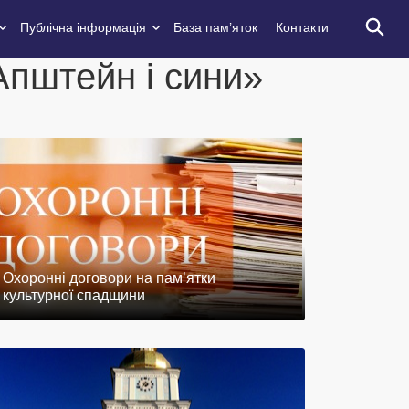
Публічна інформація
База пам’яток
Контакти
Апштейн і сини»
Охоронні договори на пам’ятки
культурної спадщини