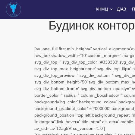
КНМЦ
ДІАЗ
П
Будинок контор
[av_one_full first min_height=” vertical_alignment
row_boxshadow_width=’10’ custom_margin=” margin=
svg_div_top=” svg_div_top_color=’#333333′ svg_div_
svg_div_top_max_height=’none’ svg_div_top_flip=” s
svg_div_top_preview=” svg_div_bottom=” svg_div_b
svg_div_bottom_height=’50’ svg_div_bottom_max_hei
svg_div_bottom_front=” svg_div_bottom_opacity=” sv
border_color=” radius=” column_boxshadow=” colu
background=’bg_color’ background_color=” backgroun
background_gradient_color1=’#000000′ background_gr
background_position=’top left’ background_repeat=’no
linktarget=” link_hover=” title_attr=” alt_attr=” mobi
av_uid=’av-12ag59′ sc_version=’1.0′]