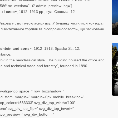
ont-size=” av-mini-font-size=” font_color=” color=” id=”
586′ sc_version=’1.0′ admin_preview_bg=”]
н і сини»
, 1912–1913 рр., вул. Спаська, 12.
кова у стилі неокласицизму. У будинку містилися контора і
лізо-технічної торгівлі та лісопромисловості», що засноване
Apshtein and sons»
, 1912–1913, Spaska St., 12.
rtance.
kov in the neoclassical style. The building housed the office and
n and technical trade and forestry”, founded in 1890.
’av-align-top’ space=” row_boxshadow=”
custom_margin=” margin=’0px’ mobile_breaking=”
top_color=’#333333′ svg_div_top_width=’100′
ne’ svg_div_top_flip=” svg_div_top_invert=”
_top_preview=” svg_div_bottom=”