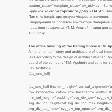
[av_textblock size=” av-medium-font-size=” av-small-f
custom_class=” template_class=” av_uid=’av-m5anw
Будинок контори торгового дому «Т.М. Апштей
Пам’ятка історії, архітектури місцевого значення.
Споруджений за проєктом архітектора Валеріяна Ри
правління товариства «Т. М. Апштейн і сини для за
1890 року.
The office building of the trading house «T.M. 
A monument of history and architecture of local impo
Built according to the design of architect Valerian Ry
board of the company “T.M. Apshtein and sons for iro
[/av_textblock]
[/av_one_full]
[av_one_half first min_height=” vertical_alignment=
row_boxshadow_color=” row_boxshadow_width=’10’ 
min_col_height=” padding=” svg_div_top=” svg_div_
svg_div_top_height=’50’ svg_div_top_max_height=’no
svg_div_top_front=” svg_div_top_opacity=” svg_div