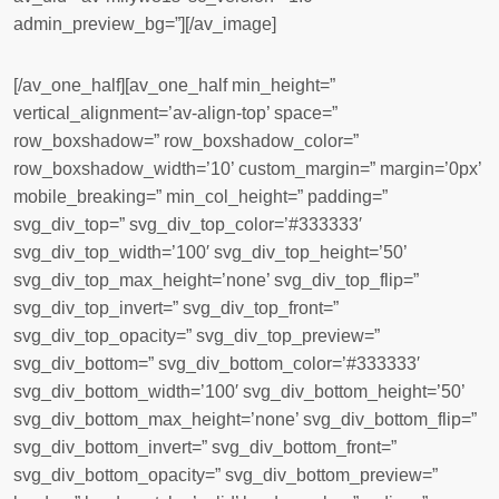
admin_preview_bg=”][/av_image]
[/av_one_half][av_one_half min_height=”
vertical_alignment=’av-align-top’ space=”
row_boxshadow=” row_boxshadow_color=”
row_boxshadow_width=’10’ custom_margin=” margin=’0px’
mobile_breaking=” min_col_height=” padding=”
svg_div_top=” svg_div_top_color=’#333333′
svg_div_top_width=’100′ svg_div_top_height=’50’
svg_div_top_max_height=’none’ svg_div_top_flip=”
svg_div_top_invert=” svg_div_top_front=”
svg_div_top_opacity=” svg_div_top_preview=”
svg_div_bottom=” svg_div_bottom_color=’#333333′
svg_div_bottom_width=’100′ svg_div_bottom_height=’50’
svg_div_bottom_max_height=’none’ svg_div_bottom_flip=”
svg_div_bottom_invert=” svg_div_bottom_front=”
svg_div_bottom_opacity=” svg_div_bottom_preview=”