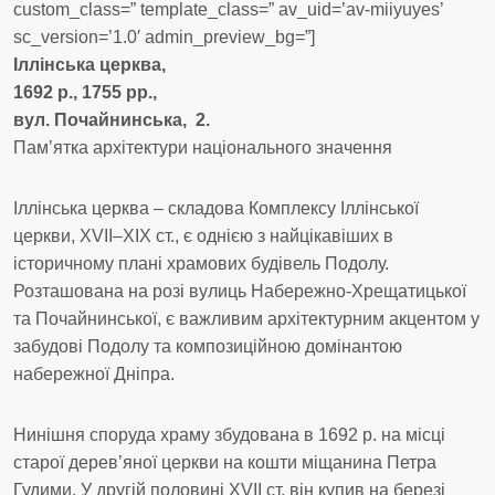
custom_class=” template_class=” av_uid=’av-miiyuyes’
sc_version=’1.0′ admin_preview_bg=”]
Іллінська церква,
1692 р., 1755 рр.,
вул. Почайнинська, 2.
Пам’ятка архітектури національного значення
Іллінська церква – складова Комплексу Іллінської
церкви, ХVІІ–ХІХ ст., є однією з найцікавіших в
історичному плані храмових будівель Подолу.
Розташована на розі вулиць Набережно-Хрещатицької
та Почайнинської, є важливим архітектурним акцентом у
забудові Подолу та композиційною домінантою
набережної Дніпра.
Нинішня споруда храму збудована в 1692 р. на місці
старої дерев’яної церкви на кошти міщанина Петра
Гудими. У другій половині XVII ст. він купив на березі