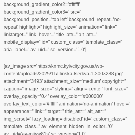
background_gradient_color2=’#ffffff’
background_gradient_color3=” src=”
background_position=’top left’ background_repeat=’no-
repeat’ highlight=” highlight_size=” animation=” link=”
linktarget=” link_hover=” title_attr=” alt_attr=”
mobile_display=” id=” custom_class=” template_class=”
aria_label=” av_uid=” sc_version=’1.0′]
[av_image src=’https://knmc.kyivcity.gov.ua/wp-
content/uploads/2025/11/Illinska-tserkva-1-300×288.jpg’
attachment=’3493′ attachment_size=’medium’ copyright=”
caption=” image_size=” styling=” align=’center’ font_size=”
overlay_opacity=’0.4′ overlay_color=’#000000′
overlay_text_color=’#ffffff’ animation=’no-animation’ hover=”
appearance=” link=” target=” title_attr=” alt_attr=”
img_scrset=” lazy_loading=’disabled’ id=” custom_class=”
template_class=” av_element_hidden_in_editor=’0′
av_uid=’av-miiyw81s’ sc_version=’1.0′