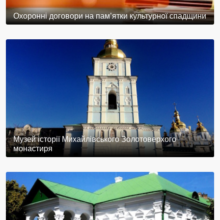
Охоронні договори на пам’ятки культурної спадщини
Музей історії Михайлівського Золотоверхого
монастиря