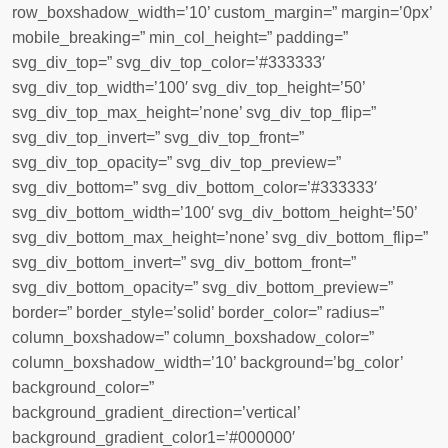
row_boxshadow_width=’10’ custom_margin=” margin=’0px’
mobile_breaking=” min_col_height=” padding=”
svg_div_top=” svg_div_top_color=’#333333′
svg_div_top_width=’100′ svg_div_top_height=’50’
svg_div_top_max_height=’none’ svg_div_top_flip=”
svg_div_top_invert=” svg_div_top_front=”
svg_div_top_opacity=” svg_div_top_preview=”
svg_div_bottom=” svg_div_bottom_color=’#333333′
svg_div_bottom_width=’100′ svg_div_bottom_height=’50’
svg_div_bottom_max_height=’none’ svg_div_bottom_flip=”
svg_div_bottom_invert=” svg_div_bottom_front=”
svg_div_bottom_opacity=” svg_div_bottom_preview=”
border=” border_style=’solid’ border_color=” radius=”
column_boxshadow=” column_boxshadow_color=”
column_boxshadow_width=’10’ background=’bg_color’
background_color=”
background_gradient_direction=’vertical’
background_gradient_color1=’#000000′