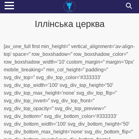
Іллінська церква
[av_one_full first min_height=” vertical_alignment=’av-align-
top’ space=” row_boxshadow=” row_boxshadow_color=”
row_boxshadow_width=’10’ custom_margin=” margin=’0px’
mobile_breaking=” min_col_height=” padding=”
svg_div_top=” svg_div_top_color=’#333333′
svg_div_top_width=’100′ svg_div_top_height=’50’
svg_div_top_max_height=’none’ svg_div_top_flip=”
svg_div_top_invert=” svg_div_top_front=”
svg_div_top_opacity=” svg_div_top_preview=”
svg_div_bottom=” svg_div_bottom_color=’#333333′
svg_div_bottom_width=’100′ svg_div_bottom_height=’50’
svg_div_bottom_max_height=’none’ svg_div_bottom_flip=”