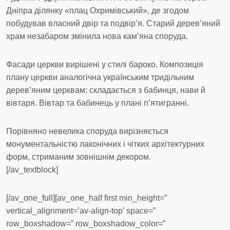
Дніпра ділянку «плац Охримівський», де згодом
побудував власний двір та подвір’я. Старий дерев’яний
храм незабаром змінила нова кам’яна споруда.
Фасади церкви вирішені у стилі бароко. Композиція
плану церкви аналогічна українським тридільним
дерев’яним церквам: складається з бабинця, нави й
вівтаря. Вівтар та бабинець у плані п’ятигранні.
Порівняно невелика споруда вирізняється
монументальністю лаконічних і чітких архітектурних
форм, стриманим зовнішнім декором.
[/av_textblock]
[/av_one_full][av_one_half first min_height=”
vertical_alignment=’av-align-top’ space=”
row_boxshadow=” row_boxshadow_color=”