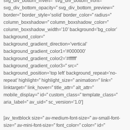
svg_div_bottom_invert=” svg_div_bottom_front=”
svg_div_bottom_opacity=” svg_div_bottom_preview=”
border=” border_style=’solid’ border_color=” radius=”
column_boxshadow=” column_boxshadow_color=”
column_boxshadow_width=’10’ background=’bg_color’
background_color=”
background_gradient_direction=’vertical’
background_gradient_color1=’#000000′
background_gradient_color2=’#ffffff’
background_gradient_color3=” src=”
background_position=’top left’ background_repeat=’no-
repeat’ highlight=” highlight_size=” animation=” link=”
linktarget=” link_hover=” title_attr=” alt_attr=”
mobile_display=” id=” custom_class=” template_class=”
aria_label=” av_uid=” sc_version=’1.0′]
[av_textblock size=” av-medium-font-size=” av-small-font-
size=” av-mini-font-size=” font_color=” color=” id=”