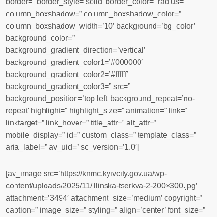
border=” border_style=’solid’ border_color=” radius=”
column_boxshadow=” column_boxshadow_color=”
column_boxshadow_width=’10’ background=’bg_color’
background_color=”
background_gradient_direction=’vertical’
background_gradient_color1=’#000000′
background_gradient_color2=’#ffffff’
background_gradient_color3=” src=”
background_position=’top left’ background_repeat=’no-
repeat’ highlight=” highlight_size=” animation=” link=”
linktarget=” link_hover=” title_attr=” alt_attr=”
mobile_display=” id=” custom_class=” template_class=”
aria_label=” av_uid=” sc_version=’1.0′]
[av_image src=’https://knmc.kyivcity.gov.ua/wp-
content/uploads/2025/11/Illinska-tserkva-2-200×300.jpg’
attachment=’3494′ attachment_size=’medium’ copyright=”
caption=” image_size=” styling=” align=’center’ font_size=”