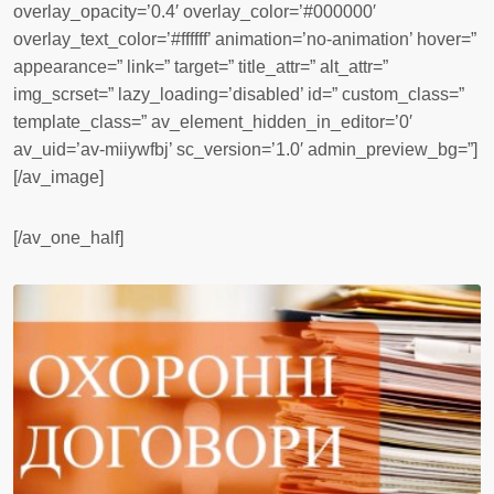
overlay_opacity=’0.4′ overlay_color=’#000000′
overlay_text_color=’#ffffff’ animation=’no-animation’ hover=”
appearance=” link=” target=” title_attr=” alt_attr=”
img_scrset=” lazy_loading=’disabled’ id=” custom_class=”
template_class=” av_element_hidden_in_editor=’0′
av_uid=’av-miiywfbj’ sc_version=’1.0′ admin_preview_bg=”]
[/av_image]
[/av_one_half]