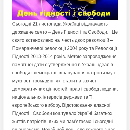
Сьогодні 21 листопада Українці відзначають
державне свято – День Гідності та Свободи. Це
свято встановлено на честь двох революцій –
Помаранчевої революції 2004 року та Революції
Гідності 2013-2014 років. Метою запровадження
пам’ятної дати є утвердження в Україні ідеалів
свободи і демократії, вшанування патріотизму і
мужності громадян, які стали на захист
демократичних цінностей, прав і свобод людини,
національних інтересів держави та її
європейського вибору. Відстоювання власної
Гідності і Свободи коштувало Україні багатьох
життів патріотів, яких ми пам’ятаємо і сьогодні
вшановуємо. Нехай цей день для кожного з нас