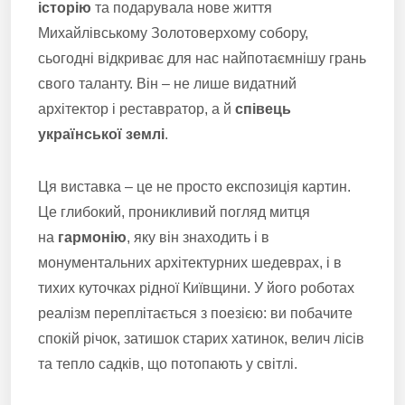
історію
та подарувала нове життя
Михайлівському Золотоверхому собору,
сьогодні відкриває для нас найпотаємнішу грань
свого таланту. Він – не лише видатний
архітектор і реставратор, а й
співець
української землі
.
Ця виставка – це не просто експозиція картин.
Це глибокий, проникливий погляд митця
на
гармонію
, яку він знаходить і в
монументальних архітектурних шедеврах, і в
тихих куточках рідної Київщини. У його роботах
реалізм переплітається з поезією: ви побачите
спокій річок, затишок старих хатинок, велич лісів
та тепло садків, що потопають у світлі.