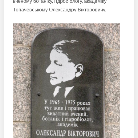
вченому ботаніку, гідробіологу, академіку
Топачевському Олександру Вікторовичу.