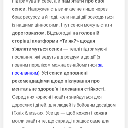
підтримувати себе, а й
пам’ятати про свої
сенси.
Напруженість виникає не лише через
брак ресурсу, а й тоді, коли наші дії розходяться
із нашими цінностями. І тут сенси можуть стати
дороговказом.
Відсьогодні
на головній
сторінці платформи «Ти як?» щодня
з’являтимуться сенси
— теплі підтримуючі
послання, які ведуть від роздумів до дії (з
повним переліком можна ознайомитися
за
посиланням
).
Усі сенси доповнені
рекомендаціями щодо піклування про
ментальне здоров’я і плекання стійкості.
Серед них корисні інсайти знайдуться для
дорослих і дітей, для людей із бойовим досвідом
і їхніх близьких. Усе це — щоб
кожен і кожна
могли знайти те, що справді працює саме для