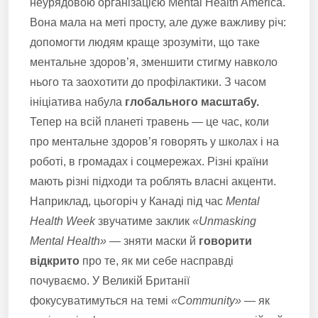
неурядовою організацією Mental Health America.
Вона мала на меті просту, але дуже важливу річ:
допомогти людям краще зрозуміти, що таке
ментальне здоров’я, зменшити стигму навколо
нього та заохотити до профілактики. З часом
ініціатива набула
глобального масштабу.
Тепер на всій планеті травень — це час, коли
про ментальне здоров’я говорять у школах і на
роботі, в громадах і соцмережах. Різні країни
мають різні підходи та роблять власні акценти.
Наприклад, цьогоріч у Канаді під час
Mental
Health Week
звучатиме заклик
«Unmasking
Mental Health»
— зняти маски й
говорити
відкрито
про те, як ми себе насправді
почуваємо. У Великій Британії
фокусуватимуться на темі
«Community»
— як