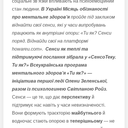
соціальні зв’язки впливають на психоемоційний
стан людини.
В Україні Місяць обізнаності
про ментальне здоров’я
пройде під закликом
віднайти свої сенси, які у часи випробувань
працюють як внутрішні опори: «Ти як? Сенси
поряд. Віднайди свої на платформі
howareu.com».
Сенси як теплі та
підтримуючі послання зібрала у «СенсоТеку.
Ти як?» Всеукраїнська програма
ментального здоров’я «Ти як?» —
ініціатива першої леді Олени Зеленської,
разом із психологинею Світланою Ройз.
Сенси — це те, що дає
перспективу
й
підтримує нас навіть у часи невизначеності.
Вони формують траєкторію
майбутнього
й
водночас стають опорою в
теперішньому
— не