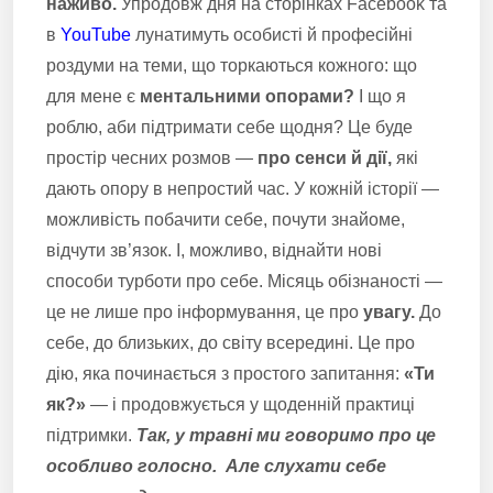
наживо.
Упродовж дня на сторінках Facebook та
в
YouTube
лунатимуть особисті й професійні
роздуми на теми, що торкаються кожного: що
для мене є
ментальними опорами?
І що я
роблю, аби підтримати себе щодня? Це буде
простір чесних розмов —
про сенси й дії,
які
дають опору в непростий час. У кожній історії —
можливість побачити себе, почути знайоме,
відчути зв’язок. І, можливо, віднайти нові
способи турботи про себе. Місяць обізнаності —
це не лише про інформування, це про
увагу.
До
себе, до близьких, до світу всередині. Це про
дію, яка починається з простого запитання:
«Ти
як?»
— і продовжується у щоденній практиці
підтримки.
Так, у травні ми говоримо про це
особливо голосно.
Але слухати себе