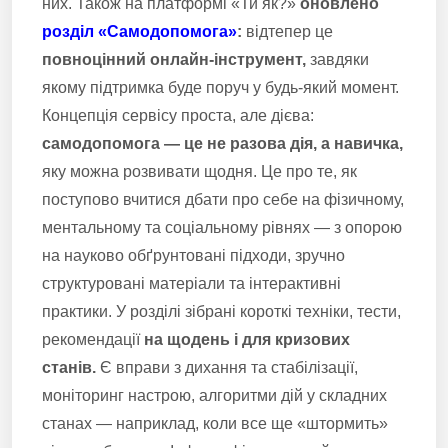
них. Також на платформі «Ти як?»
оновлено
розділ «Самодопомога»
:
відтепер це
повноцінний онлайн-інструмент,
завдяки
якому підтримка буде поруч у будь-який момент.
Концепція сервісу проста, але дієва:
самодопомога — це не разова дія, а навичка,
яку можна розвивати щодня. Це про те, як
поступово вчитися дбати про себе на фізичному,
ментальному та соціальному рівнях — з опорою
на науково обґрунтовані підходи, зручно
структуровані матеріали та інтерактивні
практики. У розділі зібрані короткі техніки, тести,
рекомендації
на щодень і для кризових
станів.
Є вправи з дихання та стабілізації,
моніторинг настрою, алгоритми дій у складних
станах — наприклад, коли все ще «штормить»