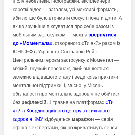
після небезпеки. Інфографіки, експлейнери,
короткі відео — загалом, усі можливі формати,
аби легше було втримати фокус і почати діяти. А
якщо зручніше піклуватися про себе разом із
мобільним застосунком — можна
звернутися
до «Моментала»
,
створеного «Ти як?» разом із
ЮНІСЕФ в Україні та Світланою Ройз.
Центральним героєм застосунку є Моментал —
м’який, гнучкий персонаж, який змінюється
залежно від вашого стану і веде крізь практики
ментальної підтримки. І, звісно, у Місяць
обізнаності про ментальне здоров’я не обійтися
без
рефлексій.
1 травня на платформах
«Ти
як?»
і
Координаційного центру з психічного
здоров’я КМУ
відбудеться
марафон
— серія
ефірів з експертами, які розкриватимуть сенси