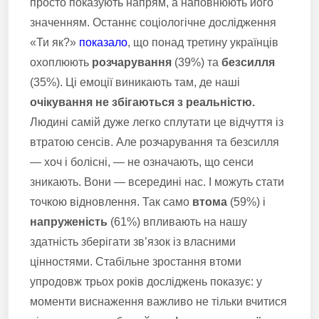
просто показують напрям, а наповнюють його
значенням. Останнє соціологічне дослідження
«Ти як?»
показало
, що понад третину українців
охоплюють
розчарування
(39%) та
безсилля
(35%). Ці емоції виникають там, де наші
очікування не збігаються з реальністю.
Людині самій дуже легко сплутати це відчуття із
втратою сенсів. Але розчарування та безсилля
— хоч і болісні, — не означають, що сенси
зникають. Вони — всередині нас. І можуть стати
точкою відновлення. Так само
втома
(59%) і
напруженість
(61%) впливають на нашу
здатність зберігати зв’язок із власними
цінностями. Стабільне зростання втоми
упродовж трьох років досліджень показує: у
моменти виснаження важливо не тільки вчитися