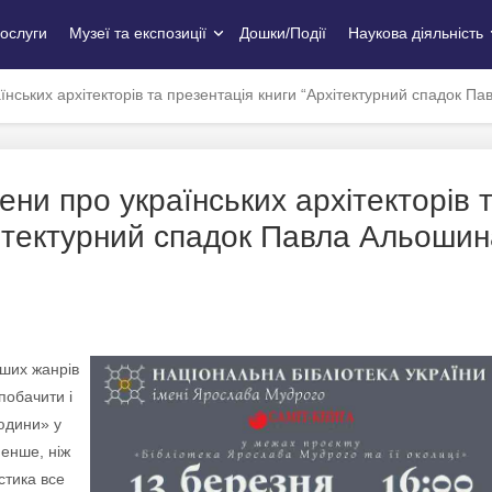
ослуги
Музеї та експозиції
Дошки/Події
Наукова діяльність
нських архітекторів та презентація книги “Архітектурний спадок Па
ни про українських архітекторів 
хітектурний спадок Павла Альошин
іших жанрів
побачити і
людини» у
менше, ніж
стика все