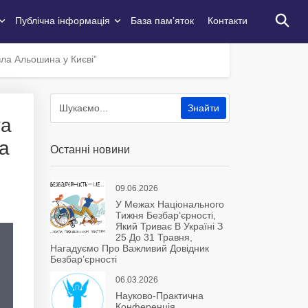
Публічна інформація
База пам’яток
Контакти
вла Альошина у Києві”
та
а
Останні новини
09.06.2026
У Межах Національного
Тижня Безбар’єрності,
Який Триває В Україні З
25 До 31 Травня,
Нагадуємо Про Важливий Довідник
Безбар’єрності
06.03.2026
Науково-Практична
Конференція