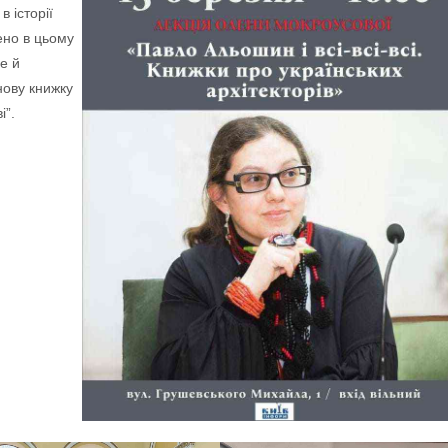
 історії
ено в цьому
е й
 нову книжку
і”.