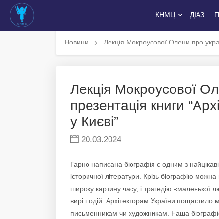
КНМЦ
ДІАЗ
П
Новини
Лекція Мокроусової Олени про украї
Лекція Мокроусової Оле
презентація книги “Ар
у Києві”
20.03.2024
Гарно написана біографія є одним з найцікав
історичної літератури. Крізь біографію можна 
широку картину часу, і трагедію «маленької 
вирі подій. Архітекторам України пощастило 
письменникам чи художникам. Наша біографі