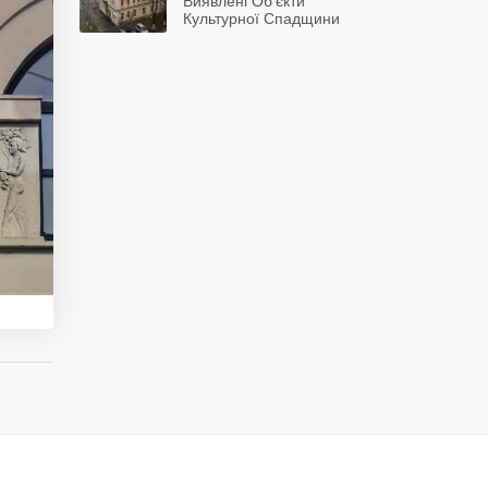
Виявлені Об’єкти
Культурної Спадщини